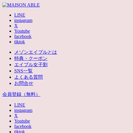
LINE
instagram
X
Youtube
facebook
tiktok
メゾンエイブルとは
特典・クーポン
エイブル女子割
SNS一覧
よくある質問
お問合せ
会員登録（無料）
LINE
instagram
X
Youtube
facebook
tiktok