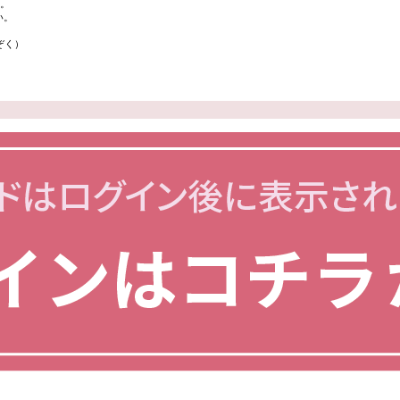
す。
い。
ぞく）