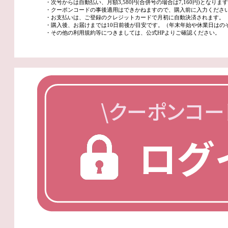
・次号からは自動払い、月額3,580円(合併号の場合は7,160円)となりま
・クーポンコードの事後適用はできかねますので、購入前に入力くださ
・お支払いは、ご登録のクレジットカードで月初に自動決済されます。
・購入後、お届けまでは10日前後が目安です。（年末年始や休業日はの
・その他の利用規約等につきましては、公式HPよりご確認ください。