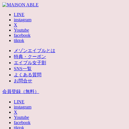
LINE
instagram
X
Youtube
facebook
tiktok
メゾンエイブルとは
特典・クーポン
エイブル女子割
SNS一覧
よくある質問
お問合せ
会員登録（無料）
LINE
instagram
X
Youtube
facebook
tiktok